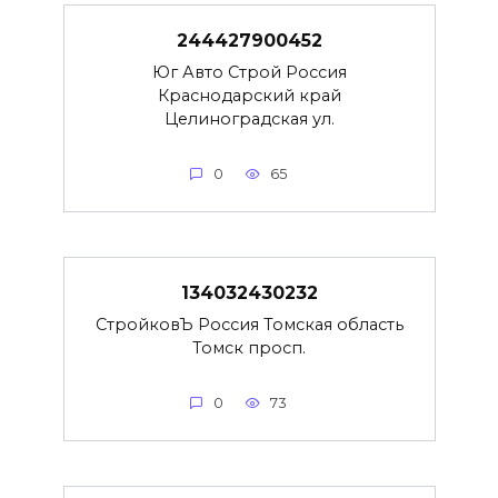
244427900452
Юг Авто Строй Россия
Краснодарский край
Целиноградская ул.
0
65
134032430232
СтройковЪ Россия Томская область
Томск просп.
0
73