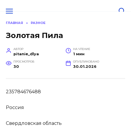
Перейти
к
содержанию
ГЛАВНАЯ
»
РАЗНОЕ
Золотая Пила
АВТОР
НА ЧТЕНИЕ
pitanie_dlya
1 мин
ПРОСМОТРОВ
ОПУБЛИКОВАНО
30
30.01.2026
235784676488
Россия
Свердловская область