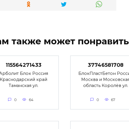
ам также может понравить
115564271433
37746581708
Арболит Блок Россия
БлокПластБетон Росс
Краснодарский край
Москва и Московска
Таманская ул.
область Королёв ул.
0
64
0
67