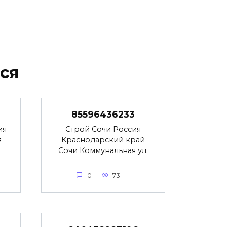
ся
85596436233
ия
Строй Сочи Россия
я
Краснодарский край
Сочи Коммунальная ул.
0
73