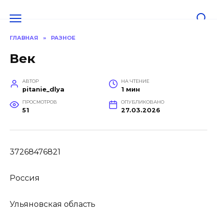
Перейти
к
содержанию
ГЛАВНАЯ
»
РАЗНОЕ
Век
АВТОР
НА ЧТЕНИЕ
pitanie_dlya
1 мин
ПРОСМОТРОВ
ОПУБЛИКОВАНО
51
27.03.2026
37268476821
Россия
Ульяновская область