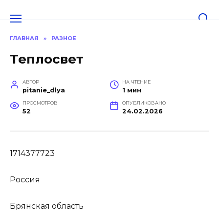
Перейти
к
содержанию
ГЛАВНАЯ
»
РАЗНОЕ
Теплосвет
АВТОР
НА ЧТЕНИЕ
pitanie_dlya
1 мин
ПРОСМОТРОВ
ОПУБЛИКОВАНО
52
24.02.2026
1714377723
Россия
Брянская область