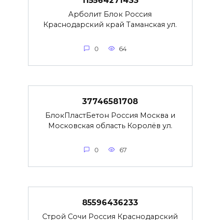
115564271433
Арболит Блок Россия
Краснодарский край Таманская ул.
0
64
37746581708
БлокПластБетон Россия Москва и
Московская область Королёв ул.
0
67
85596436233
Строй Сочи Россия Краснодарский