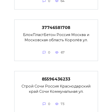
0
64
37746581708
БлокПластБетон Россия Москва и
Московская область Королёв ул.
0
67
85596436233
Строй Сочи Россия Краснодарский
край Сочи Коммунальная ул.
0
73