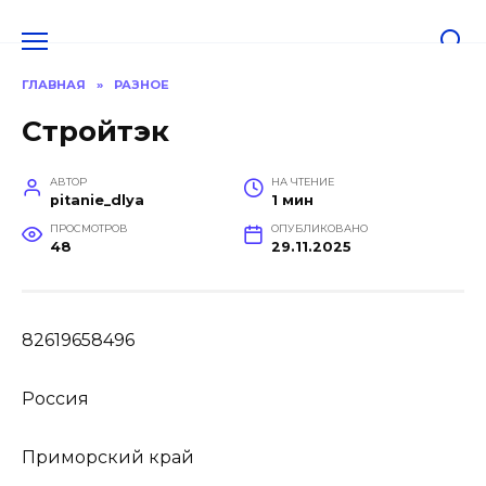
Перейти
к
содержанию
ГЛАВНАЯ
»
РАЗНОЕ
Стройтэк
АВТОР
НА ЧТЕНИЕ
pitanie_dlya
1 мин
ПРОСМОТРОВ
ОПУБЛИКОВАНО
48
29.11.2025
82619658496
Россия
Приморский край