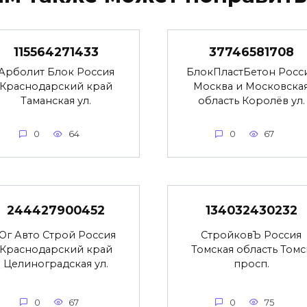
115564271433
37746581708
Арболит Блок Россия
БлокПластБетон Росс
Краснодарский край
Москва и Московска
Таманская ул.
область Королёв ул.
0
64
0
67
244427900452
134032430232
Юг Авто Строй Россия
СтройковЪ Россия
Краснодарский край
Томская область Томс
Целиноградская ул.
просп.
0
67
0
75