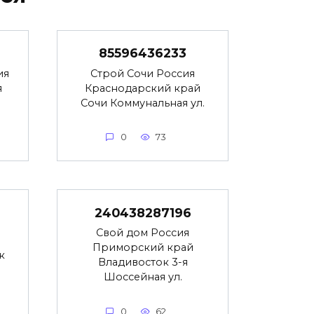
85596436233
ия
Строй Сочи Россия
я
Краснодарский край
Сочи Коммунальная ул.
0
73
240438287196
Свой дом Россия
Приморский край
к
Владивосток 3-я
Шоссейная ул.
0
62