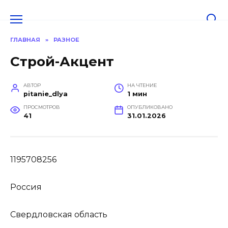
Перейти
к
содержанию
ГЛАВНАЯ
»
РАЗНОЕ
Строй-Акцент
АВТОР
НА ЧТЕНИЕ
pitanie_dlya
1 мин
ПРОСМОТРОВ
ОПУБЛИКОВАНО
41
31.01.2026
1195708256
Россия
Свердловская область