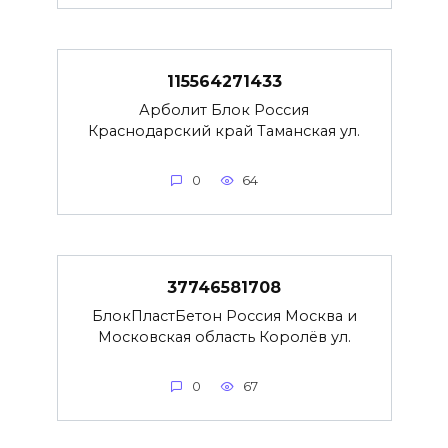
115564271433
Арболит Блок Россия
Краснодарский край Таманская ул.
0
64
37746581708
БлокПластБетон Россия Москва и
Московская область Королёв ул.
0
67