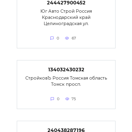
244427900452
Юг Авто Строй Россия
Краснодарский край
Целиноградская ул.
0
67
134032430232
СтройковЪ Россия Томская область
Томск просп.
0
75
240438287196