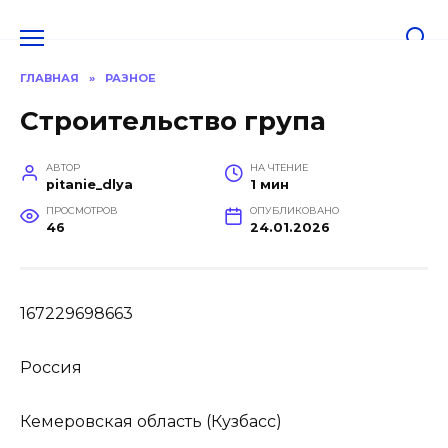
Перейти
к
содержанию
ГЛАВНАЯ
»
РАЗНОЕ
Строительство група
АВТОР
НА ЧТЕНИЕ
pitanie_dlya
1 мин
ПРОСМОТРОВ
ОПУБЛИКОВАНО
46
24.01.2026
167229698663
Россия
Кемеровская область (Кузбасс)