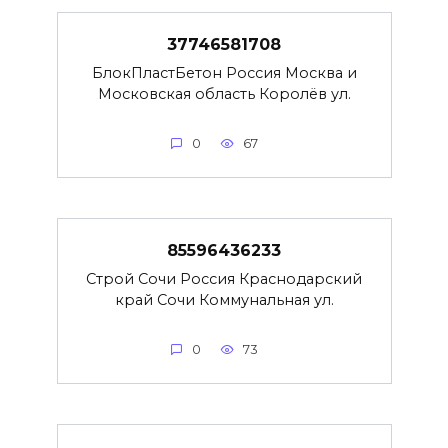
37746581708
БлокПластБетон Россия Москва и
Московская область Королёв ул.
0
67
85596436233
Строй Сочи Россия Краснодарский
край Сочи Коммунальная ул.
0
73