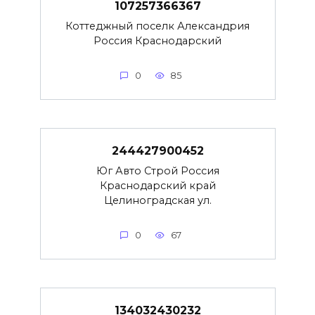
107257366367
Коттеджный поселк Александрия
Россия Краснодарский
0
85
244427900452
Юг Авто Строй Россия
Краснодарский край
Целиноградская ул.
0
67
134032430232