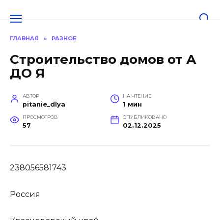
Перейти
к
содержанию
ГЛАВНАЯ
»
РАЗНОЕ
Строительство домов от А
ДО Я
АВТОР
НА ЧТЕНИЕ
pitanie_dlya
1 мин
ПРОСМОТРОВ
ОПУБЛИКОВАНО
57
02.12.2025
238056581743
Россия