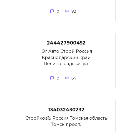
0
82
244427900452
Юг Авто Строй Россия
Краснодарский край
Целиноградская ул.
0
64
134032430232
СтройковЪ Россия Томская область
Томск просп.