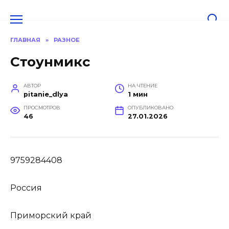
Перейти
к
содержанию
ГЛАВНАЯ
»
РАЗНОЕ
Стоунмикс
АВТОР
НА ЧТЕНИЕ
pitanie_dlya
1 мин
ПРОСМОТРОВ
ОПУБЛИКОВАНО
46
27.01.2026
9759284408
Россия
Приморский край