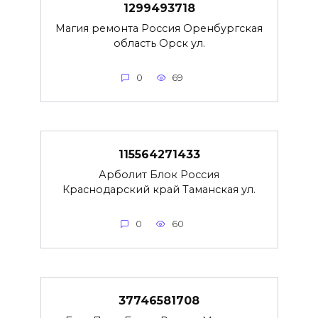
1299493718
Магия ремонта Россия Оренбургская
область Орск ул.
0
69
115564271433
Арболит Блок Россия
Краснодарский край Таманская ул.
0
60
37746581708