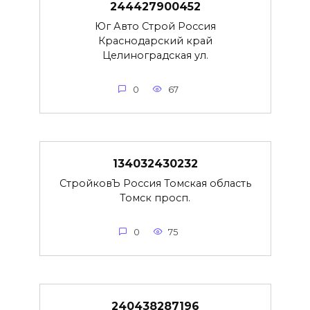
244427900452
Юг Авто Строй Россия
Краснодарский край
Целиноградская ул.
0
67
134032430232
СтройковЪ Россия Томская область
Томск просп.
0
75
240438287196