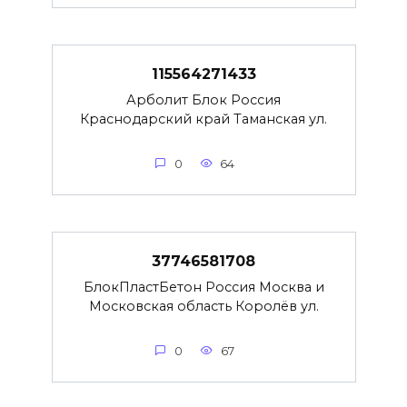
115564271433
Арболит Блок Россия
Краснодарский край Таманская ул.
0
64
37746581708
БлокПластБетон Россия Москва и
Московская область Королёв ул.
0
67