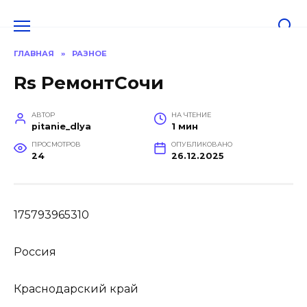
Перейти
к
содержанию
ГЛАВНАЯ
»
РАЗНОЕ
Rs РемонтСочи
АВТОР
НА ЧТЕНИЕ
pitanie_dlya
1 мин
ПРОСМОТРОВ
ОПУБЛИКОВАНО
24
26.12.2025
175793965310
Россия
Краснодарский край