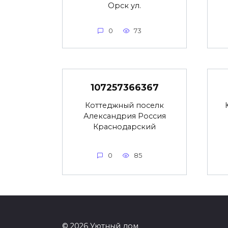
Орск ул.
0
73
107257366367
Коттеджный поселк
Александрия Россия
Краснодарский
0
85
© 2026 Уютный дом