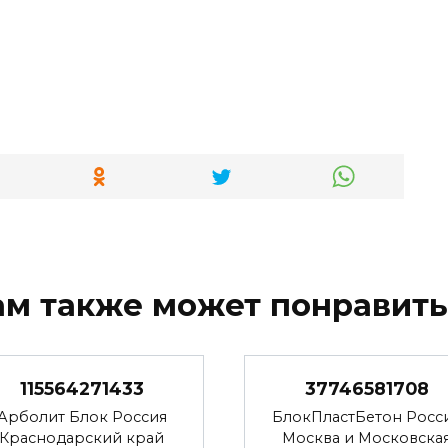
ам также может понравить
115564271433
37746581708
Арболит Блок Россия
БлокПластБетон Росс
Краснодарский край
Москва и Московска