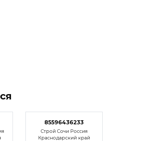
ся
85596436233
ия
Строй Сочи Россия
я
Краснодарский край