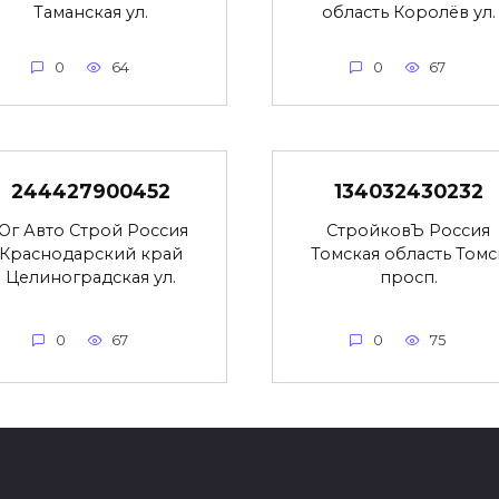
Таманская ул.
область Королёв ул.
0
64
0
67
244427900452
134032430232
Юг Авто Строй Россия
СтройковЪ Россия
Краснодарский край
Томская область Томс
Целиноградская ул.
просп.
0
67
0
75