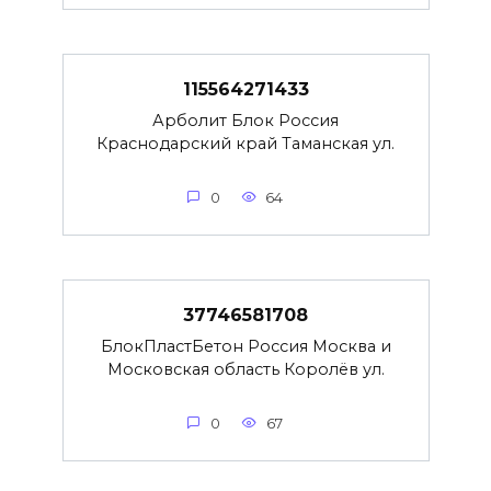
115564271433
Арболит Блок Россия
Краснодарский край Таманская ул.
0
64
37746581708
БлокПластБетон Россия Москва и
Московская область Королёв ул.
0
67