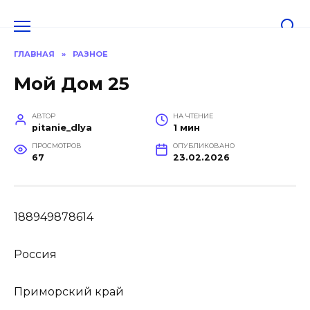
Перейти
к
содержанию
ГЛАВНАЯ
»
РАЗНОЕ
Мой Дом 25
АВТОР
НА ЧТЕНИЕ
pitanie_dlya
1 мин
ПРОСМОТРОВ
ОПУБЛИКОВАНО
67
23.02.2026
188949878614
Россия
Приморский край