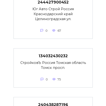
244427900452
Юг Авто Строй Россия
Краснодарский край
Целиноградская ул.
0
67
134032430232
СтройковЪ Россия Томская область
Томск просп.
0
75
240438287196