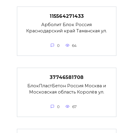
115564271433
Арболит Блок Россия
Краснодарский край Таманская ул.
0
64
37746581708
БлокПластБетон Россия Москва и
Московская область Королёв ул.
0
67