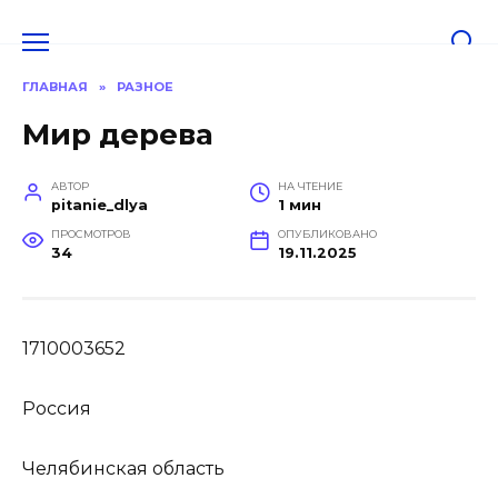
Перейти
к
содержанию
ГЛАВНАЯ
»
РАЗНОЕ
Мир дерева
АВТОР
НА ЧТЕНИЕ
pitanie_dlya
1 мин
ПРОСМОТРОВ
ОПУБЛИКОВАНО
34
19.11.2025
1710003652
Россия
Челябинская область