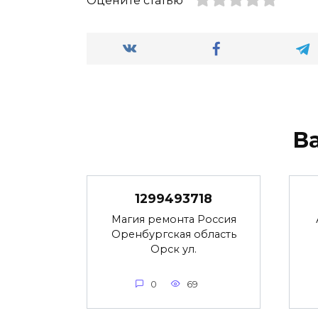
Оцените статью
В
1299493718
Магия ремонта Россия
Оренбургская область
Орск ул.
0
69