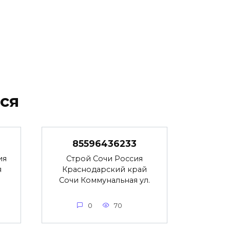
ся
85596436233
ия
Строй Сочи Россия
я
Краснодарский край
Сочи Коммунальная ул.
0
70