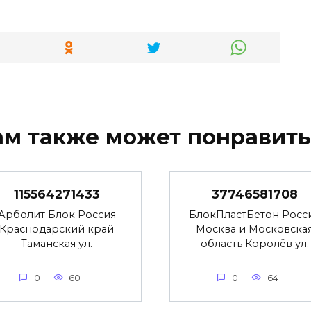
ам также может понравить
115564271433
37746581708
Арболит Блок Россия
БлокПластБетон Росс
Краснодарский край
Москва и Московска
Таманская ул.
область Королёв ул.
0
60
0
64