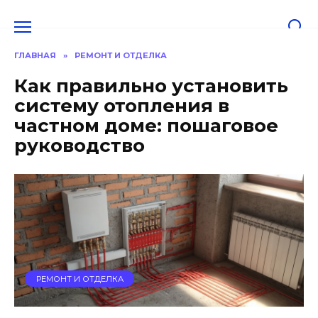
Перейти
к
содержанию
ГЛАВНАЯ
»
РЕМОНТ И ОТДЕЛКА
Как правильно установить
систему отопления в
частном доме: пошаговое
руководство
РЕМОНТ И ОТДЕЛКА