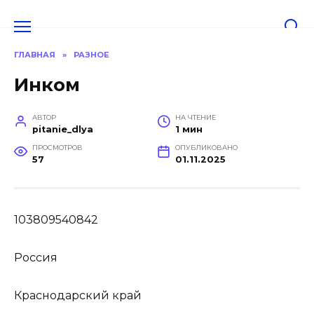
Перейти
к
содержанию
ГЛАВНАЯ
»
РАЗНОЕ
Инком
АВТОР
НА ЧТЕНИЕ
pitanie_dlya
1 мин
ПРОСМОТРОВ
ОПУБЛИКОВАНО
57
01.11.2025
103809540842
Россия
Краснодарский край