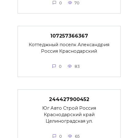
0
70
107257366367
Коттеджный поселк Александрия
Россия Краснодарский
0
83
244427900452
Юг Авто Строй Россия
Краснодарский край
Целиноградская ул.
0
65