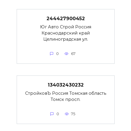
244427900452
Юг Авто Строй Россия
Краснодарский край
Целиноградская ул.
0
67
134032430232
СтройковЪ Россия Томская область
Томск просп.
0
75