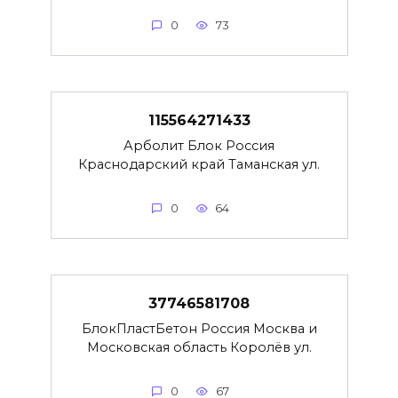
0
73
115564271433
Арболит Блок Россия
Краснодарский край Таманская ул.
0
64
37746581708
БлокПластБетон Россия Москва и
Московская область Королёв ул.
0
67