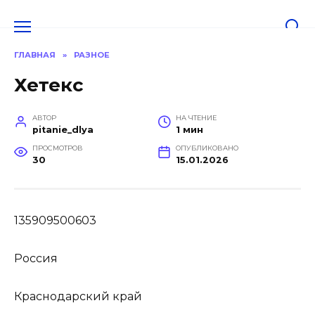
Перейти
к
содержанию
ГЛАВНАЯ
»
РАЗНОЕ
Хетекс
АВТОР
НА ЧТЕНИЕ
pitanie_dlya
1 мин
ПРОСМОТРОВ
ОПУБЛИКОВАНО
30
15.01.2026
135909500603
Россия
Краснодарский край