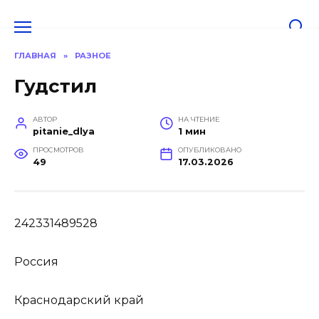
Перейти
к
содержанию
ГЛАВНАЯ
»
РАЗНОЕ
Гудстил
АВТОР
НА ЧТЕНИЕ
pitanie_dlya
1 мин
ПРОСМОТРОВ
ОПУБЛИКОВАНО
49
17.03.2026
242331489528
Россия
Краснодарский край