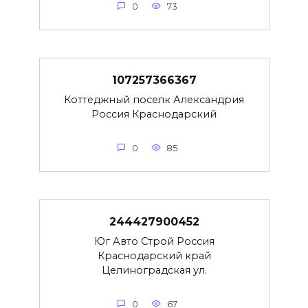
0
73
107257366367
Коттеджный поселк Александрия
Россия Краснодарский
0
85
244427900452
Юг Авто Строй Россия
Краснодарский край
Целиноградская ул.
0
67