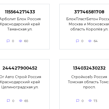
115564271433
37746581708
Арболит Блок Россия
БлокПластБетон Росс
Краснодарский край
Москва и Московска
Таманская ул.
область Королёв ул.
0
60
0
64
244427900452
134032430232
Юг Авто Строй Россия
СтройковЪ Россия
Краснодарский край
Томская область Томс
Целиноградская ул.
просп.
0
65
0
73