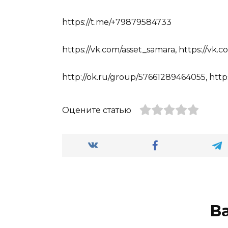
https://t.me/+79879584733
https://vk.com/asset_samara, https://vk.
http://ok.ru/group/57661289464055, http
Оцените статью
В