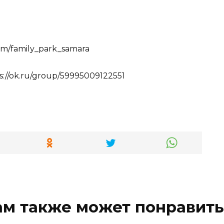
com/family_park_samara
s://ok.ru/group/59995009122551
ам также может понравить