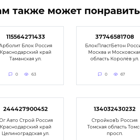
ам также может понравить
115564271433
37746581708
Арболит Блок Россия
БлокПластБетон Росс
Краснодарский край
Москва и Московска
Таманская ул.
область Королёв ул.
0
63
0
67
244427900452
134032430232
Юг Авто Строй Россия
СтройковЪ Россия
Краснодарский край
Томская область Томс
Целиноградская ул.
просп.