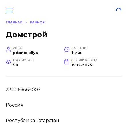
Перейти
к
содержанию
ГЛАВНАЯ
»
РАЗНОЕ
Домстрой
АВТОР
НА ЧТЕНИЕ
pitanie_dlya
1 мин
ПРОСМОТРОВ
ОПУБЛИКОВАНО
50
15.12.2025
230066868002
Россия
Республика Татарстан