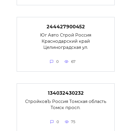
244427900452
Юг Авто Строй Россия
Краснодарский край
Целиноградская ул.
0
67
134032430232
СтройковЪ Россия Томская область
Томск просп.
0
75