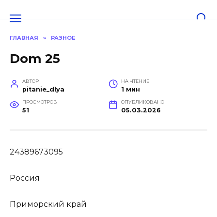
Перейти
к
содержанию
ГЛАВНАЯ
»
РАЗНОЕ
Dom 25
АВТОР
НА ЧТЕНИЕ
pitanie_dlya
1 мин
ПРОСМОТРОВ
ОПУБЛИКОВАНО
51
05.03.2026
24389673095
Россия
Приморский край