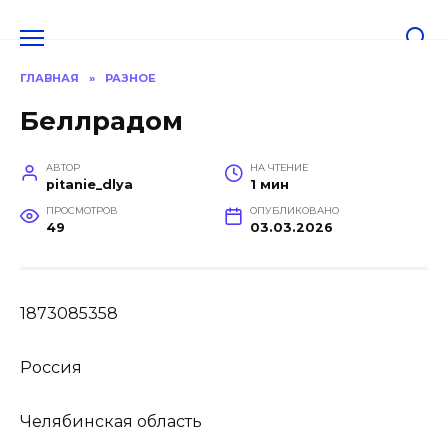
Перейти
к
содержанию
ГЛАВНАЯ
»
РАЗНОЕ
Беллрадом
АВТОР
НА ЧТЕНИЕ
pitanie_dlya
1 мин
ПРОСМОТРОВ
ОПУБЛИКОВАНО
49
03.03.2026
1873085358
Россия
Челябинская область