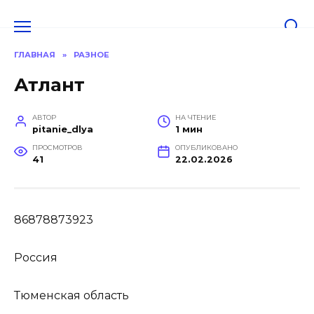
Перейти
к
содержанию
ГЛАВНАЯ
»
РАЗНОЕ
Атлант
АВТОР
НА ЧТЕНИЕ
pitanie_dlya
1 мин
ПРОСМОТРОВ
ОПУБЛИКОВАНО
41
22.02.2026
86878873923
Россия
Тюменская область