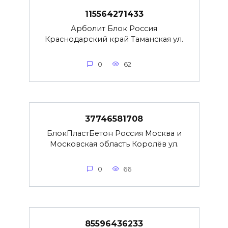
115564271433
Арболит Блок Россия
Краснодарский край Таманская ул.
0
62
37746581708
БлокПластБетон Россия Москва и
Московская область Королёв ул.
0
66
85596436233