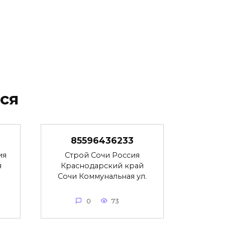
ся
85596436233
ия
Строй Сочи Россия
я
Краснодарский край
Сочи Коммунальная ул.
0
73