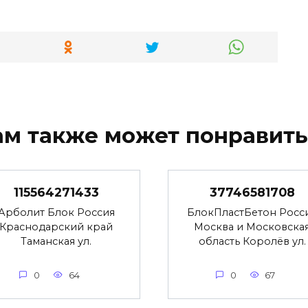
ам также может понравить
115564271433
37746581708
Арболит Блок Россия
БлокПластБетон Росс
Краснодарский край
Москва и Московска
Таманская ул.
область Королёв ул.
0
64
0
67