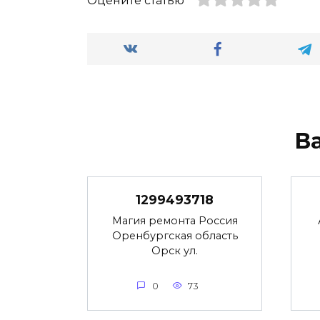
Оцените статью
В
1299493718
Магия ремонта Россия
Оренбургская область
Орск ул.
0
73