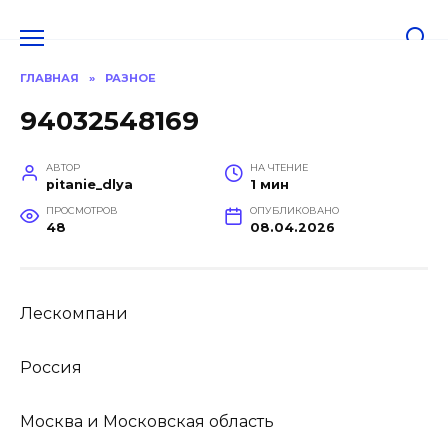
Перейти
к
содержанию
ГЛАВНАЯ
»
РАЗНОЕ
94032548169
АВТОР
НА ЧТЕНИЕ
pitanie_dlya
1 мин
ПРОСМОТРОВ
ОПУБЛИКОВАНО
48
08.04.2026
Лескомпани
Россия
Москва и Московская область