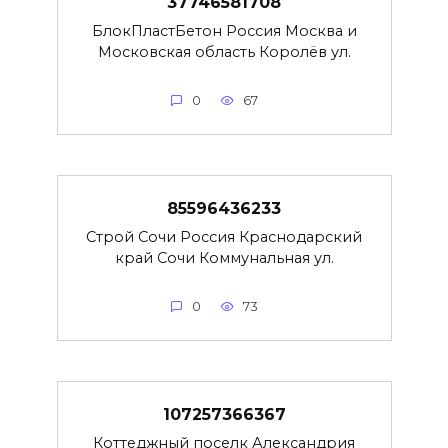
37746581708
БлокПластБетон Россия Москва и
Московская область Королёв ул.
0
67
85596436233
Строй Сочи Россия Краснодарский
край Сочи Коммунальная ул.
0
73
107257366367
Коттеджный поселк Александрия