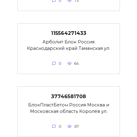
0
73
115564271433
Арболит Блок Россия
Краснодарский край Таманская ул.
0
64
37746581708
БлокПластБетон Россия Москва и
Московская область Королёв ул.
0
67