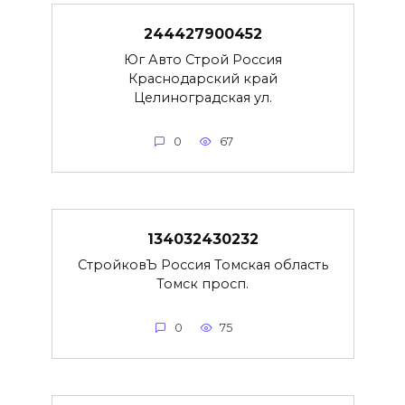
244427900452
Юг Авто Строй Россия
Краснодарский край
Целиноградская ул.
0
67
134032430232
СтройковЪ Россия Томская область
Томск просп.
0
75