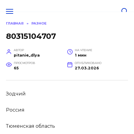
Перейти
к
содержанию
ГЛАВНАЯ
»
РАЗНОЕ
80315104707
АВТОР
НА ЧТЕНИЕ
pitanie_dlya
1 мин
ПРОСМОТРОВ
ОПУБЛИКОВАНО
65
27.03.2026
Зодчий
Россия
Тюменская область