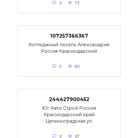
0
73
107257366367
Коттеджный поселк Александрия
Россия Краснодарский
0
85
244427900452
Юг Авто Строй Россия
Краснодарский край
Целиноградская ул.
0
67