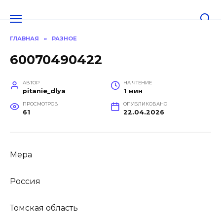
Перейти
к
содержанию
ГЛАВНАЯ
»
РАЗНОЕ
60070490422
АВТОР
НА ЧТЕНИЕ
pitanie_dlya
1 мин
ПРОСМОТРОВ
ОПУБЛИКОВАНО
61
22.04.2026
Мера
Россия
Томская область