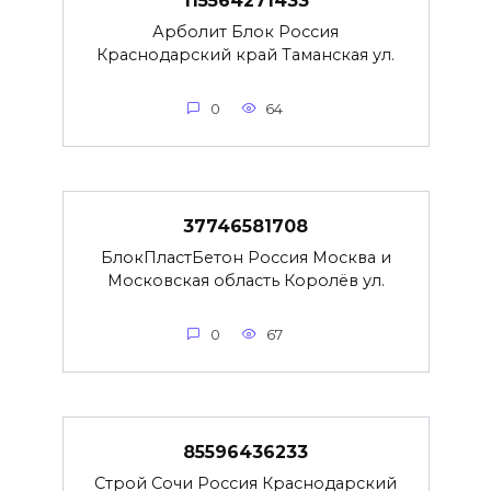
115564271433
Арболит Блок Россия
Краснодарский край Таманская ул.
0
64
37746581708
БлокПластБетон Россия Москва и
Московская область Королёв ул.
0
67
85596436233
Строй Сочи Россия Краснодарский