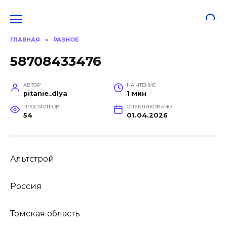
Перейти
к
содержанию
ГЛАВНАЯ
»
РАЗНОЕ
58708433476
АВТОР
НА ЧТЕНИЕ
pitanie_dlya
1 мин
ПРОСМОТРОВ
ОПУБЛИКОВАНО
54
01.04.2026
Альтстрой
Россия
Томская область