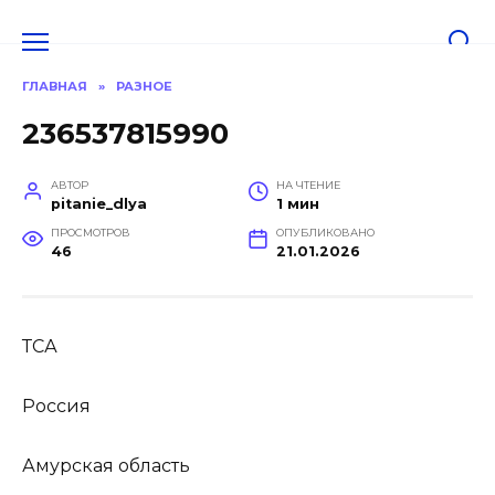
Перейти
к
содержанию
ГЛАВНАЯ
»
РАЗНОЕ
236537815990
АВТОР
НА ЧТЕНИЕ
pitanie_dlya
1 мин
ПРОСМОТРОВ
ОПУБЛИКОВАНО
46
21.01.2026
ТСА
Россия
Амурская область