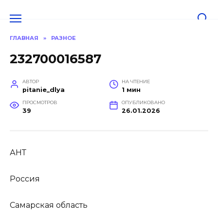
Перейти
к
содержанию
ГЛАВНАЯ
»
РАЗНОЕ
232700016587
АВТОР
НА ЧТЕНИЕ
pitanie_dlya
1 мин
ПРОСМОТРОВ
ОПУБЛИКОВАНО
39
26.01.2026
АНТ
Россия
Самарская область