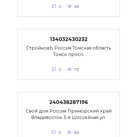
0
65
134032430232
СтройковЪ Россия Томская область
Томск просп.
0
73
240438287196
Свой дом Россия Приморский край
Владивосток 3-я Шоссейная ул.
0
60