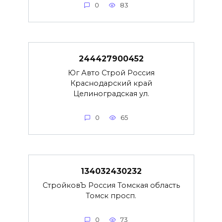
0
83
244427900452
Юг Авто Строй Россия
Краснодарский край
Целиноградская ул.
0
65
134032430232
СтройковЪ Россия Томская область
Томск просп.
0
73