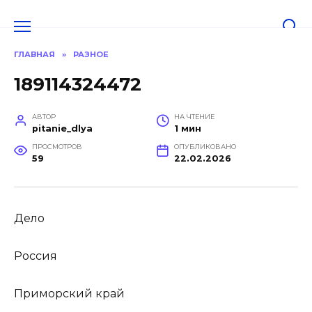
Перейти
к
содержанию
ГЛАВНАЯ
»
РАЗНОЕ
189114324472
АВТОР
НА ЧТЕНИЕ
pitanie_dlya
1 мин
ПРОСМОТРОВ
ОПУБЛИКОВАНО
59
22.02.2026
Дело
Россия
Приморский край