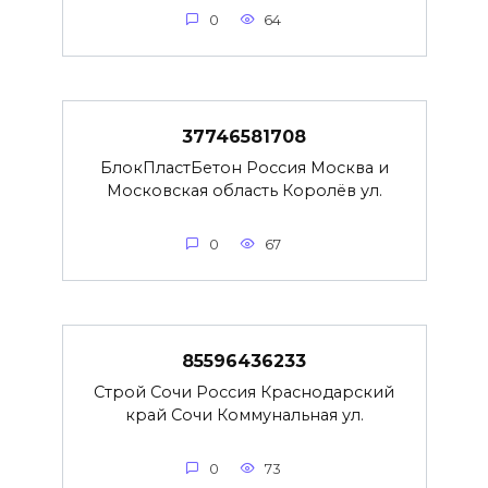
0
64
37746581708
БлокПластБетон Россия Москва и
Московская область Королёв ул.
0
67
85596436233
Строй Сочи Россия Краснодарский
край Сочи Коммунальная ул.
0
73