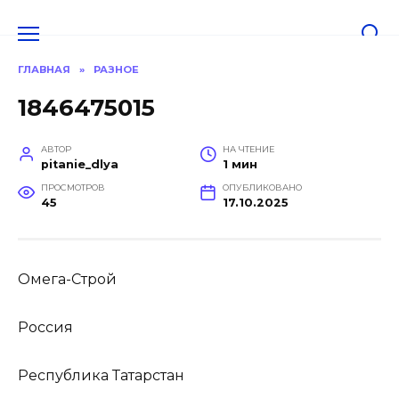
Перейти
к
содержанию
ГЛАВНАЯ
»
РАЗНОЕ
1846475015
АВТОР
НА ЧТЕНИЕ
pitanie_dlya
1 мин
ПРОСМОТРОВ
ОПУБЛИКОВАНО
45
17.10.2025
Омега-Строй
Россия
Республика Татарстан