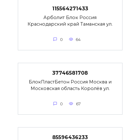
115564271433
Арболит Блок Россия
Краснодарский край Таманская ул.
0
64
37746581708
БлокПластБетон Россия Москва и
Московская область Королёв ул.
0
67
85596436233