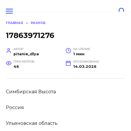
Перейти
к
содержанию
ГЛАВНАЯ
»
РАЗНОЕ
17863971276
АВТОР
НА ЧТЕНИЕ
pitanie_dlya
1 мин
ПРОСМОТРОВ
ОПУБЛИКОВАНО
46
14.03.2026
Симбирская Высота
Россия
Ульяновская область