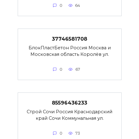
0
64
37746581708
БлокПластБетон Россия Москва и
Московская область Королёв ул.
0
67
85596436233
Строй Сочи Россия Краснодарский
край Сочи Коммунальная ул.
0
73