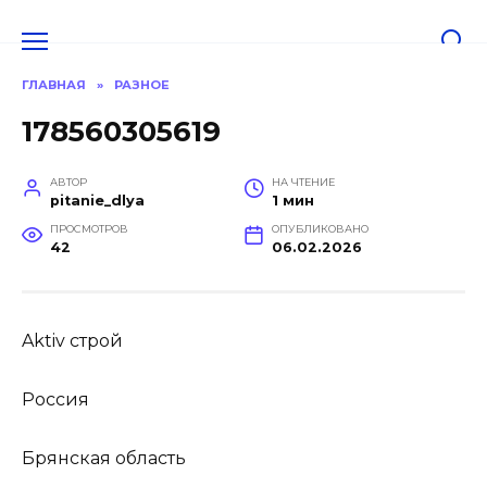
Перейти
к
содержанию
ГЛАВНАЯ
»
РАЗНОЕ
178560305619
АВТОР
НА ЧТЕНИЕ
pitanie_dlya
1 мин
ПРОСМОТРОВ
ОПУБЛИКОВАНО
42
06.02.2026
Aktiv строй
Россия
Брянская область