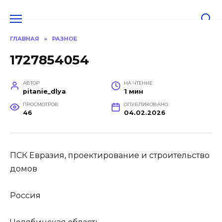
Перейти
к
содержанию
ГЛАВНАЯ
»
РАЗНОЕ
1727854054
АВТОР
НА ЧТЕНИЕ
pitanie_dlya
1 мин
ПРОСМОТРОВ
ОПУБЛИКОВАНО
46
04.02.2026
ПСК Евразия, проектирование и строительство
домов
Россия