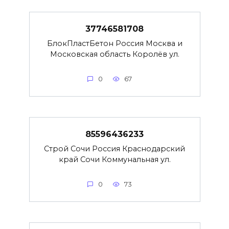
37746581708
БлокПластБетон Россия Москва и
Московская область Королёв ул.
0
67
85596436233
Строй Сочи Россия Краснодарский
край Сочи Коммунальная ул.
0
73