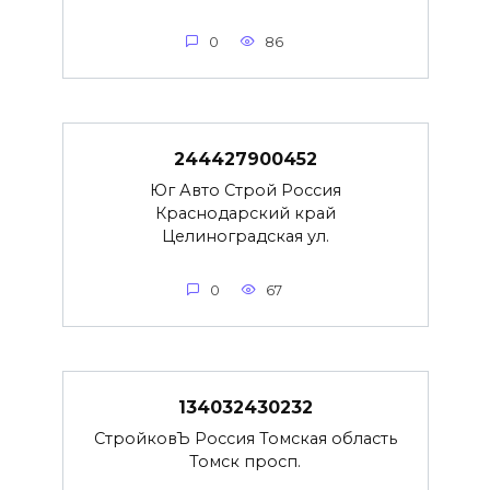
0
86
244427900452
Юг Авто Строй Россия
Краснодарский край
Целиноградская ул.
0
67
134032430232
СтройковЪ Россия Томская область
Томск просп.