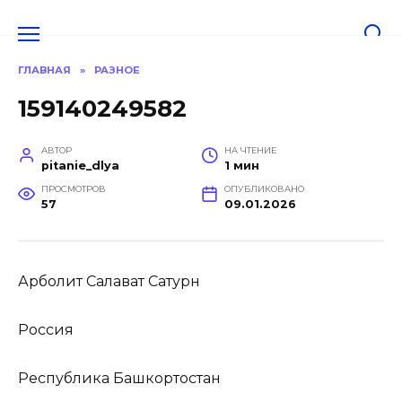
Перейти
к
содержанию
ГЛАВНАЯ
»
РАЗНОЕ
159140249582
АВТОР
НА ЧТЕНИЕ
pitanie_dlya
1 мин
ПРОСМОТРОВ
ОПУБЛИКОВАНО
57
09.01.2026
Арболит Салават Сатурн
Россия
Республика Башкортостан