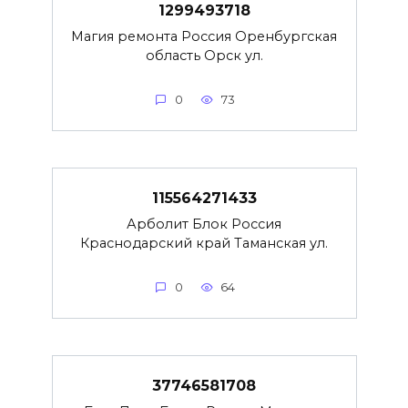
1299493718
Магия ремонта Россия Оренбургская
область Орск ул.
0
73
115564271433
Арболит Блок Россия
Краснодарский край Таманская ул.
0
64
37746581708