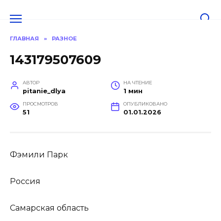
Перейти
к
содержанию
ГЛАВНАЯ
»
РАЗНОЕ
143179507609
АВТОР
НА ЧТЕНИЕ
pitanie_dlya
1 мин
ПРОСМОТРОВ
ОПУБЛИКОВАНО
51
01.01.2026
Фэмили Парк
Россия
Самарская область