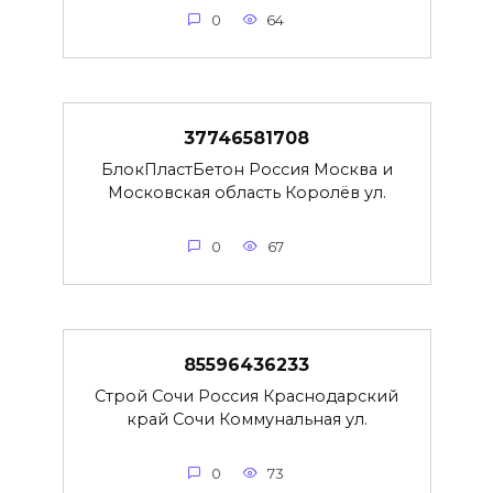
0
64
37746581708
БлокПластБетон Россия Москва и
Московская область Королёв ул.
0
67
85596436233
Строй Сочи Россия Краснодарский
край Сочи Коммунальная ул.
0
73