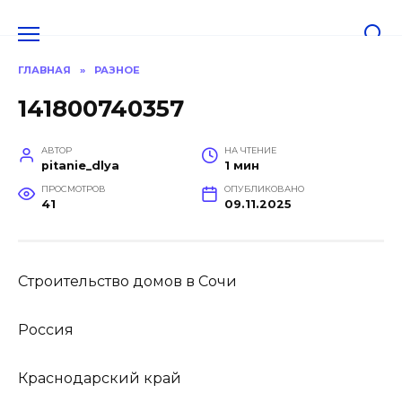
Перейти
к
содержанию
ГЛАВНАЯ
»
РАЗНОЕ
141800740357
АВТОР
НА ЧТЕНИЕ
pitanie_dlya
1 мин
ПРОСМОТРОВ
ОПУБЛИКОВАНО
41
09.11.2025
Строительство домов в Сочи
Россия
Краснодарский край