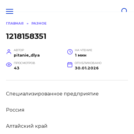
Перейти
к
содержанию
ГЛАВНАЯ
»
РАЗНОЕ
1218158351
АВТОР
НА ЧТЕНИЕ
pitanie_dlya
1 мин
ПРОСМОТРОВ
ОПУБЛИКОВАНО
43
30.01.2026
Специализированное предприятие
Россия
Алтайский край