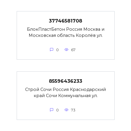
37746581708
БлокПластБетон Россия Москва и
Московская область Королёв ул.
0
67
85596436233
Строй Сочи Россия Краснодарский
край Сочи Коммунальная ул.
0
73