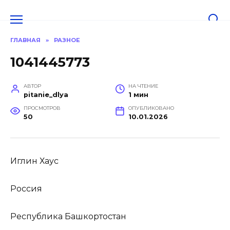
Перейти
к
содержанию
ГЛАВНАЯ
»
РАЗНОЕ
1041445773
АВТОР
НА ЧТЕНИЕ
pitanie_dlya
1 мин
ПРОСМОТРОВ
ОПУБЛИКОВАНО
50
10.01.2026
Иглин Хаус
Россия
Республика Башкортостан