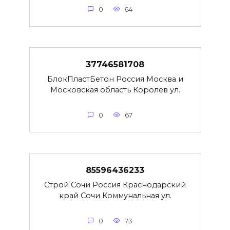
0
64
37746581708
БлокПластБетон Россия Москва и
Московская область Королёв ул.
0
67
85596436233
Строй Сочи Россия Краснодарский
край Сочи Коммунальная ул.
0
73